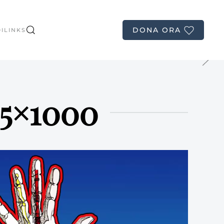
ni del midollo spinale e dei plessi nervosi
DONA ORA
I
LINKS
 5×1000