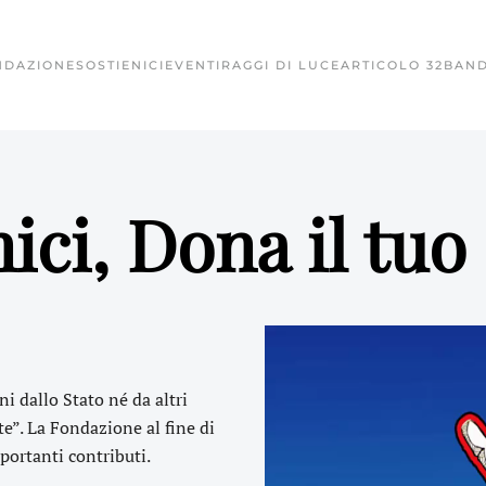
Per la Ricerca sulle lesio
NDAZIONE
SOSTIENICI
EVENTI
RAGGI DI LUCE
ARTICOLO 32
BAND
Fondazione Giorgio Brunelli
Fondazione Giorgio Brunelli
ici, Dona il tuo
 dallo Stato né da altri
e”. La Fondazione al fine di
portanti contributi.